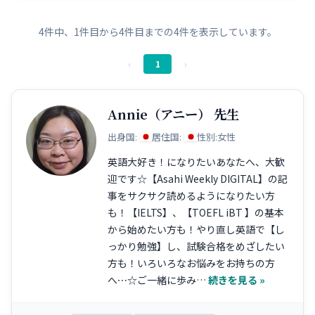
4件中、1件目から4件目までの4件を表示しています。
‹
1
›
Annie（アニー） 先生
出身国:
居住国:
性別:
女性
英語大好き！になりたいあなたへ、大歓
迎です☆【Asahi Weekly DIGITAL】の記
事をサクサク読めるようになりたい方
も！【IELTS】、【TOEFL iBT 】の基本
から始めたい方も！やり直し英語で【し
っかり勉強】し、試験合格をめざしたい
方も！いろいろなお悩みをお持ちの方
へ⋯☆ご一緒に歩み…
続きを見る »