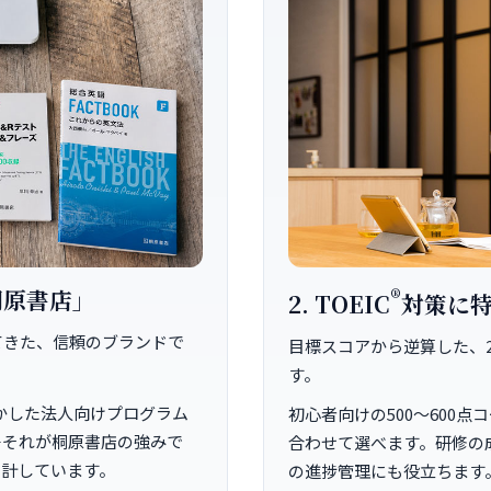
桐原書店」
®
2. TOEIC
対策に特
てきた、信頼のブランドで
目標スコアから逆算した、
す。
かした法人向けプログラム
初心者向けの500～600
—それが桐原書店の強みで
合わせて選べます。研修の
設計しています。
の進捗管理にも役立ちます