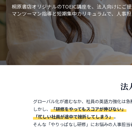
桐原書店オリジナルのTOEIC講座を、法人向けにご
マンツーマン指導と短期集中カリキュラムで、人事担
法
グローバル化が進むなか、社員の英語力強化は急
しかし、
「研修をやってもスコアが伸びない」
「忙しい社員が途中で挫折してしまう」
。
そんな「やりっぱなし研修」にお悩みの人事担当