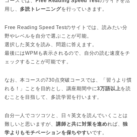
コースでは、
Free Reading Speed Test
のサイトを活
用し、
多読トレーニング
を行っていきます。
Free Reading Speed Testのサイトでは、読みたい分
野やレベルを自分で選ぶことが可能。
選択した英文を読み、問題に答えます。
最後にはWPMも表示されるので、自分の読む速度をチ
ェックすることが可能です。
なお、本コースの730点突破コースでは、「習うより慣
れる！」ことを目的とし、講座期間中に
3万語以上
を読
むことを目指して、多読学習を行います。
自分一人でコツコツと、日々英文を読んでいくことは
難しいと思いますが、
講師と共に対策を進め
れば、
独
学よりもモチベーションを保ちやすい
です。