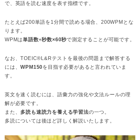
で、英語を読む速度を表す指標です。
たとえば200単語を1分間で読める場合、200WPMとな
ります。
WPMは
単語数÷秒数×60秒
で測定することが可能です。
なお、TOEIC®L&Rテストを最後の問題まで解答する
には、
WPM150
を目指す必要があると言われていま
す。
英文を速く読むには、語彙力の強化や文法ルールの理
解が必要です。
また、
多読も速読力を養える学習法
の一つ。
多読については後ほど詳しく解説いたします。