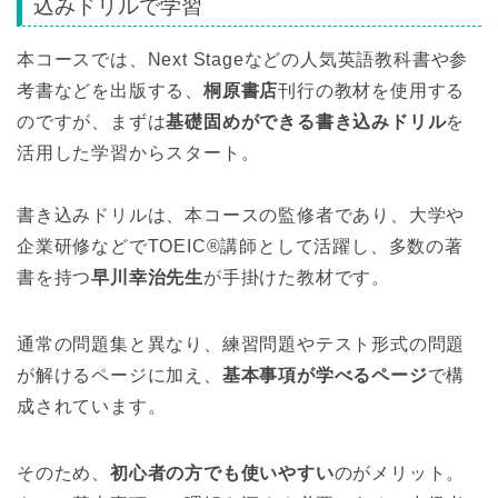
込みドリルで学習
本コースでは、Next Stageなどの人気英語教科書や参
考書などを出版する、
桐原書店
刊行の教材を使用する
のですが、まずは
基礎固めができる書き込みドリル
を
活用した学習からスタート。
書き込みドリルは、本コースの監修者であり、大学や
企業研修などでTOEIC®講師として活躍し、多数の著
書を持つ
早川幸治先生
が手掛けた教材です。
通常の問題集と異なり、練習問題やテスト形式の問題
が解けるページに加え、
基本事項が学べるページ
で構
成されています。
そのため、
初心者の方でも使いやすい
のがメリット。