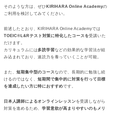
そのような方は、ぜひ
KIRIHARA Online Academy
の
ご利用を検討してみてください。
前述したとおり、KIRIHARA Online Academyでは
TOEIC®L&Rテスト対策に特化したコースを
受講いた
だけます。
カリキュラムには
多読学習
などの効果的な学習法が組
み込まれており、速読力を養っていくことが可能。
また、
短期集中型のコース
なので、長期的に勉強し続
けるのではなく、
短期間で集中的に対策を行って目標
を達成したい方に特におすすめ
です。
日本人講師によるオンラインレッスン
を受講しながら
対策を進めるため、
学習意欲が高まりやすいのもメリ