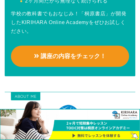
2ヶ月間だから無理なく続けられる
学校の教科書でもおなじみ！「桐原書店」が開発
したKIRIHARA Online Academyをぜひお試しく
ださい。
講座の内容をチェック！
ABOUT ME