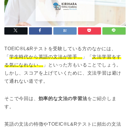
TOEIC®L&Rテストを受験している方のなかには、
「
学生時代から英語の文法が苦手…
」「
文法学習をす
る気になれない…
」といった方もいることでしょう。
しかし、スコアを上げていくために、文法学習は避け
て通れない道です。
そこで今回は、
効率的な文法の学習法
をご紹介しま
す。
英語の文法の特徴やTOEIC®L&Rテストに頻出の文法