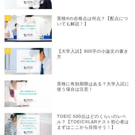
2
英検®の合格点は何点？【配点につ
いても解説！】
3
【大学入試】800字の小論文の書き
方
4
英検に有効期限はある？大学入試に
使う場合は注意！
5
TOEIC 500点はどのくらいのレベ
ル？【TOEIC®L&Rテスト初心者は
まずはここから目指そう！】