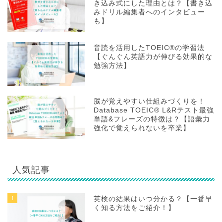
き込み式にした理由とは？【書き込
みドリル編集者へのインタビュー
も】
音読を活用したTOEIC®の学習法
【ぐんぐん英語力が伸びる効果的な
勉強方法】
脳が覚えやすい仕組みづくりを！
Database TOEIC® L&Rテスト最強
単語&フレーズの特徴は？【語彙力
強化で覚えられないを卒業】
人気記事
1
英検の結果はいつ分かる？【一番早
く知る方法をご紹介！】