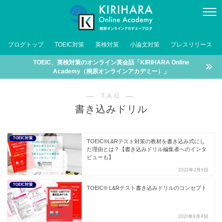
ブログトップ
TOEIC対策
英検対策
小論文対策
プレスリリース
TOEIC、英検対策のオンライン英会話「KIRIHARA Online
Academy（桐原オンラインアカデミー）」
― TAG ―
書き込みドリル
TOEIC対策
TOEIC®L&Rテスト対策の教材を書き込み式にし
た理由とは？【書き込みドリル編集者へのインタ
ビューも】
2022年2月9日
TOEIC対策
TOEIC® L&Rテスト書き込みドリルのコンセプト
2021年8月4日