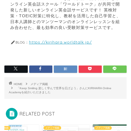
ンライン英会話スクール「ワールドトーク」が共同で開
発した新しいオンライン英会話サービスです！ 英検対
策・TOEIC対策に特化し、教材を活用した自己学習と、
日本人講師とのマンツーマンのオンラインレッスンを組
み合わせた、最も効率の良い受験対策サービスです。
https://kirihara.worldtalk.jp/
BLOG：
HOME
メディア掲載
「Keep Smiling 楽しく学んで世界を広げよう」さんにKIRIHARA Online
Academyを紹介いただきました
RELATED POST
ィア掲載
メディア掲載
メディア掲載