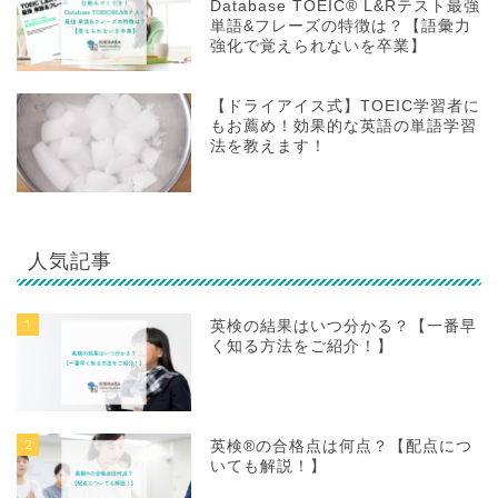
Database TOEIC® L&Rテスト最強
単語&フレーズの特徴は？【語彙力
強化で覚えられないを卒業】
【ドライアイス式】TOEIC学習者に
もお薦め！効果的な英語の単語学習
法を教えます！
人気記事
1
英検の結果はいつ分かる？【一番早
く知る方法をご紹介！】
2
英検®の合格点は何点？【配点につ
いても解説！】