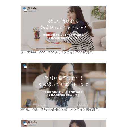
スコア500、600、730点にオンラインTOEIC対策
準1級、2級、準2級の合格を目指すオンライン英検対策