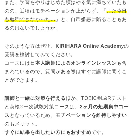
また、学習をやりはじめた頃はやる気に満ちていたも
のの、近頃はモチベーションが上がらず、「
また今日
も勉強できなかった…
」と、自己嫌悪に陥ることもあ
るのはないでしょうか。
そのような方はぜひ、
KIRIHARA Online Academy
の
受講を検討してみてください。
コースには
日本人講師によるオンラインレッスン
も含
まれているので、質問がある際はすぐに講師に聞くこ
とができます。
講師と一緒に対策を行える
ほか、TOEIC®L&Rテスト
と英検®一次試験対策コースは、
2ヶ月の短期集中コー
ス
となっているため、
モチベーションを維持しやすい
のもメリット。
すぐに結果を出したい方にもおすすめ
です。