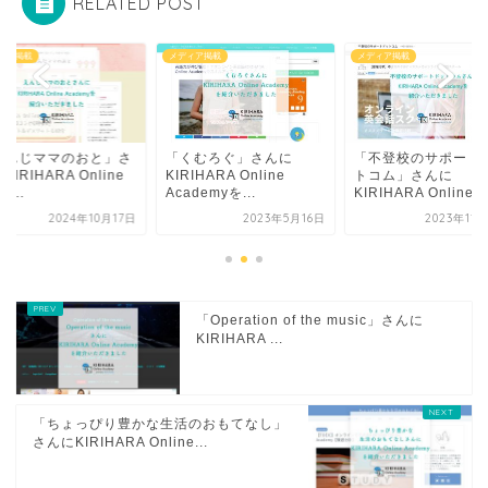
RELATED POST
メディア掲載
メディア掲載
メディア掲載
「くむろぐ」さんに
「不登校のサポートドッ
「えんじママ
KIRIHARA Online
トコム」さんに
んにKIRIHAR
Academyを...
KIRIHARA Online...
Acad...
2023年5月16日
2023年11月24日
2
「Operation of the music」さんに
KIRIHARA ...
「ちょっぴり豊かな生活のおもてなし」
さんにKIRIHARA Online...