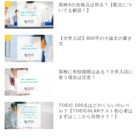
2
英検®の合格点は何点？【配点につ
いても解説！】
3
【大学入試】800字の小論文の書き
方
4
英検に有効期限はある？大学入試に
使う場合は注意！
5
TOEIC 500点はどのくらいのレベ
ル？【TOEIC®L&Rテスト初心者は
まずはここから目指そう！】