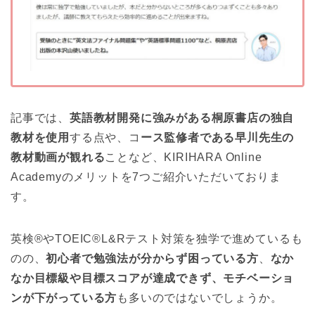
記事では、
英語教材開発に強みがある桐原書店の独自
教材を使用
する点や、コ
ース監修者である早川先生の
教材動画が観れる
ことなど、KIRIHARA Online
Academyのメリットを7つご紹介いただいておりま
す。
英検®やTOEIC®L&Rテスト対策を独学で進めているも
のの、
初心者で勉強法が分からず困っている方
、
なか
なか目標級や目標スコアが達成できず、モチベーショ
ンが下がっている方
も多いのではないでしょうか。