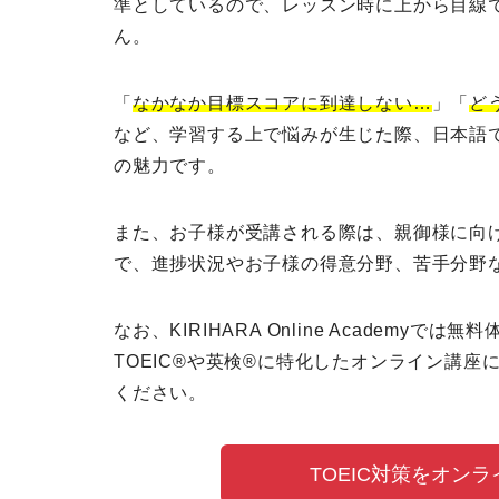
準としているので、レッスン時に上から目線
ん。
「
なかなか目標スコアに到達しない…
」「
ど
など、学習する上で悩みが生じた際、日本語で講師に相
の魅力です。
また、お子様が受講される際は、
親御様に向
で、進捗状況やお子様の得意分野、苦手分野
なお、KIRIHARA Online Academyでは
無料
TOEIC®や英検®に特化したオンライン講
ください。
TOEIC対策をオン