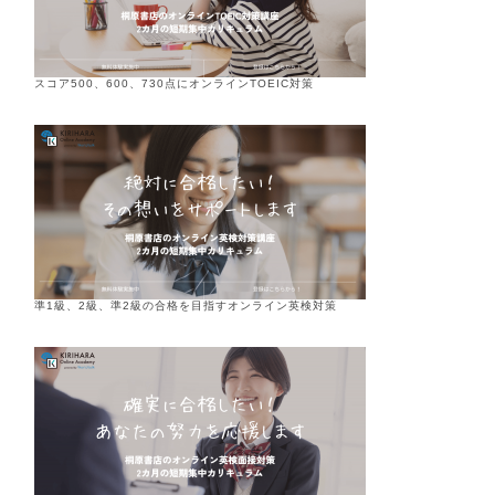
スコア500、600、730点にオンラインTOEIC対策
準1級、2級、準2級の合格を目指すオンライン英検対策