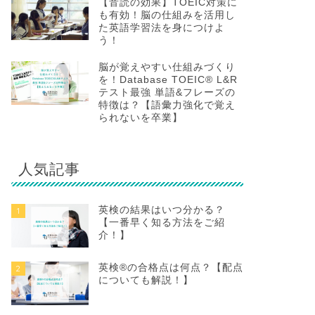
【音読の効果】TOEIC対策に
も有効！脳の仕組みを活用し
た英語学習法を身につけよ
う！
脳が覚えやすい仕組みづくり
を！Database TOEIC® L&R
テスト最強 単語&フレーズの
特徴は？【語彙力強化で覚え
られないを卒業】
人気記事
英検の結果はいつ分かる？
1
【一番早く知る方法をご紹
介！】
英検®の合格点は何点？【配点
2
についても解説！】