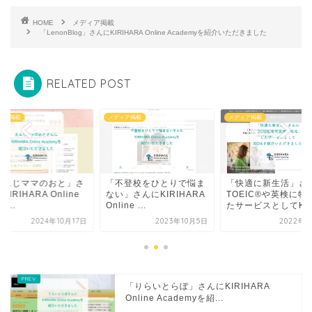
HOME
メディア掲載
「LenonBlog」さんにKIRIHARA Online Academyを紹介いただきました
RELATED POST
ィア掲載
メディア掲載
メディア掲載
えんじママのおと」さ
「不登校をひとりで悩ま
「快適に新生活」さ
KIRIHARA Online
ない」さんにKIRIHARA
TOEIC®や英検に特
d...
Online ...
たサービスとしてK..
2024年10月17日
2023年10月5日
2022年6
「りらいとらぼ」さんにKIRIHARA
Online Academyを紹...