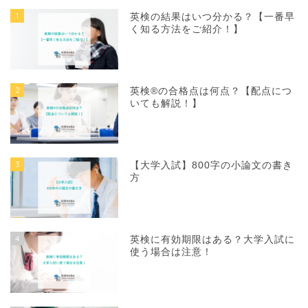
1
英検の結果はいつ分かる？【一番早
く知る方法をご紹介！】
2
英検®の合格点は何点？【配点につ
いても解説！】
3
【大学入試】800字の小論文の書き
方
4
英検に有効期限はある？大学入試に
使う場合は注意！