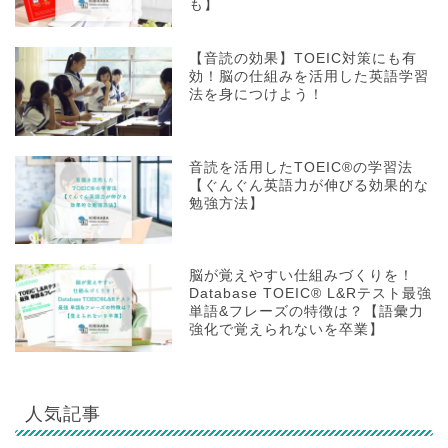
も】
【音読の効果】TOEIC対策にも有
効！脳の仕組みを活用した英語学習
法を身につけよう！
音読を活用したTOEIC®の学習法
【ぐんぐん英語力が伸びる効果的な
勉強方法】
脳が覚えやすい仕組みづくりを！
Database TOEIC® L&Rテスト最強
単語&フレーズの特徴は？【語彙力
強化で覚えられないを卒業】
人気記事