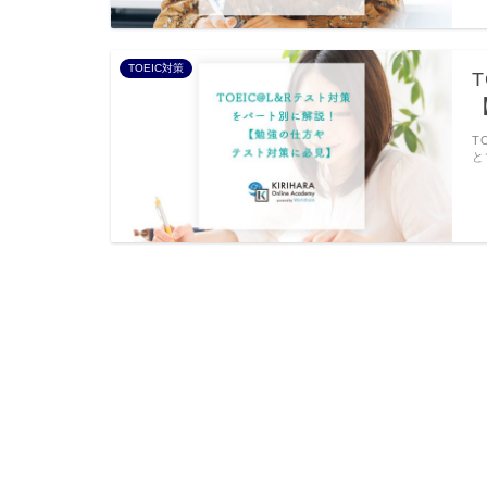
TOEIC対策
T
と