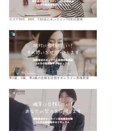
スコア500、600、730点にオンラインTOEIC対策
準1級、2級、準2級の合格を目指すオンライン英検対策