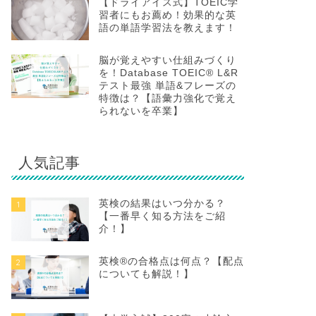
【ドライアイス式】TOEIC学
習者にもお薦め！効果的な英
語の単語学習法を教えます！
脳が覚えやすい仕組みづくり
を！Database TOEIC® L&R
テスト最強 単語&フレーズの
特徴は？【語彙力強化で覚え
られないを卒業】
人気記事
英検の結果はいつ分かる？
1
【一番早く知る方法をご紹
介！】
英検®の合格点は何点？【配点
2
についても解説！】