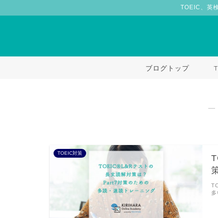
TOEIC、英
ブログトップ
―
TOEIC対策
T
多