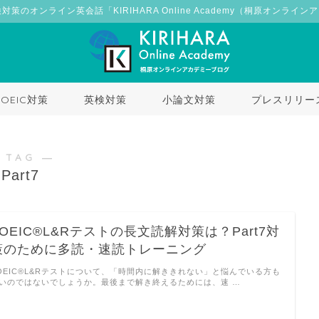
検対策のオンライン英会話「KIRIHARA Online Academy（桐原オンライ
TOEIC対策
英検対策
小論文対策
プレスリリー
 TAG ―
Part7
TOEIC®L&Rテストの長文読解対策は？Part7対
策のために多読・速読トレーニング
OEIC®L&Rテストについて、「時間内に解ききれない」と悩んでいる方も
いのではないでしょうか。最後まで解き終えるためには、速 …