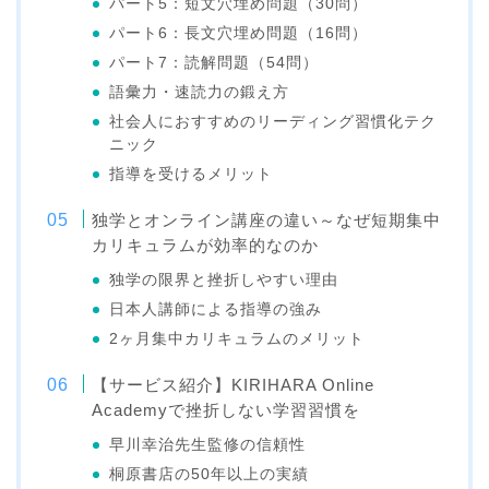
パート5：短文穴埋め問題（30問）
パート6：長文穴埋め問題（16問）
パート7：読解問題（54問）
語彙力・速読力の鍛え方
社会人におすすめのリーディング習慣化テク
ニック
指導を受けるメリット
独学とオンライン講座の違い～なぜ短期集中
カリキュラムが効率的なのか
独学の限界と挫折しやすい理由
日本人講師による指導の強み
2ヶ月集中カリキュラムのメリット
【サービス紹介】KIRIHARA Online
Academyで挫折しない学習習慣を
早川幸治先生監修の信頼性
桐原書店の50年以上の実績