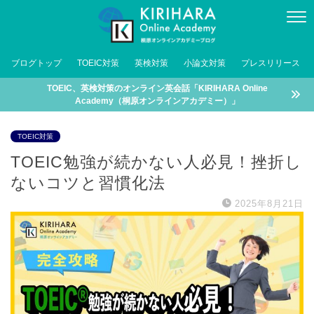
ブログトップ
TOEIC対策
英検対策
小論文対策
プレスリリース
TOEIC、英検対策のオンライン英会話「KIRIHARA Online
Academy（桐原オンラインアカデミー）」
TOEIC対策
TOEIC勉強が続かない人必見！挫折し
ないコツと習慣化法
2025年8月21日