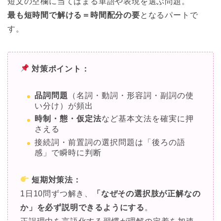
短文の空欄に当てはまる単語や表現を選ぶ問題。
最も短時間で解ける＝時間配分の要
となるパートで
す。
対策ポイント：
品詞問題
（名詞・動詞・形容詞・副詞の使
い分け）が頻出
時制・態・仮定法
など基本文法を確実に押
さえる
接続詞・前置詞の選択問題は「後ろの語
感」で瞬時に判断
短期対策法：
1日10問ずつ解き、
「なぜその選択肢が正解なの
か」を必ず説明できるようにする
。