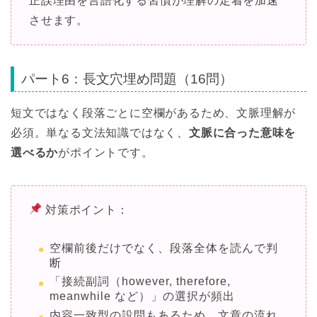
正誤理由を言語化する習慣が理解の定着を加速
させます。
パート6：長文穴埋め問題（16問）
短文ではなく段落ごとに空欄があるため、文脈理解が
必須。単なる文法知識ではなく、
文脈に合った意味を
選べるか
がポイントです。
対策ポイント：
空欄前後だけでなく、段落全体を読んで判
断
「接続副詞（however, therefore,
meanwhile など）」の選択が頻出
内容一致型の設問もあるため、文章の流れ