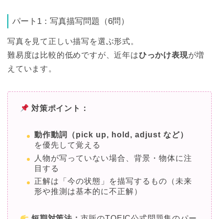
パート1：写真描写問題（6問）
写真を見て正しい描写を選ぶ形式。
難易度は比較的低めですが、近年は
ひっかけ表現
が増
えています。
対策ポイント：
動作動詞（pick up, hold, adjust など）
を優先して覚える
人物が写っていない場合、背景・物体に注
目する
正解は「今の状態」を描写するもの（未来
形や推測は基本的に不正解）
短期対策法：
市販のTOEIC公式問題集のパー