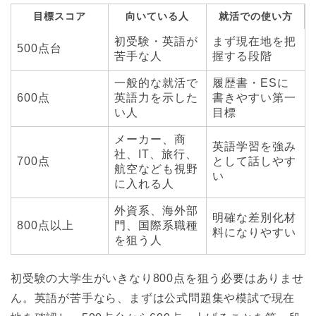
目標スコア
向いている人
就活での使い方
初受験・英語が
まず現在地を把
500点台
苦手な人
握する段階
一般的な就活で
履歴書・ESに
600点
英語力を示した
書きやすい第一
い人
目標
メーカー、商
英語学習を強み
社、IT、旅行、
700点
として話しやす
航空なども視野
い
に入れる人
外資系、海外部
明確な差別化材
800点以上
門、国際系職種
料になりやすい
を狙う人
初受験の大学生がいきなり800点を狙う必要はありませ
ん。英語が苦手なら、まずは公式問題集や模試で現在