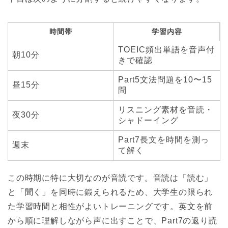
時間帯
学習内容
TOEIC頻出単語を音声付
朝10分
きで確認
Part5文法問題を10〜15
昼15分
問
リスニング素材を音読・
夜30分
シャドーイング
Part7長文を時間を測っ
週末
て解く
この時期に特に大切なのが音読です。音読は「読む」
と「聞く」を同時に鍛えられるため、大学生の限られ
た学習時間と相性がよいトレーニングです。英文を前
から順に理解しながら声に出すことで、Part7の返り読