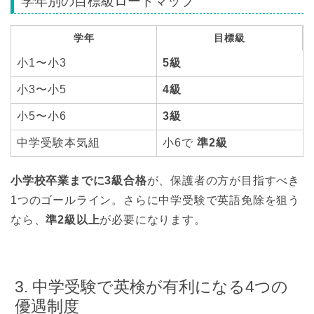
学年別の目標級ロードマップ
学年
目標級
小1〜小3
5級
小3〜小5
4級
小5〜小6
3級
中学受験本気組
小6で
準2級
小学校卒業までに3級合格
が、保護者の方が目指すべき
1つのゴールライン。さらに中学受験で英語免除を狙う
なら、
準2級以上
が必要になります。
3. 中学受験で英検が有利になる4つの
優遇制度