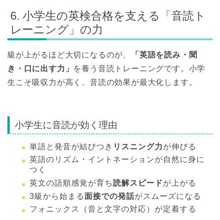
6. 小学生の英検合格を支える「音読ト
レーニング」の力
級が上がるほど大切になるのが、
「英語を読み・聞
き・口に出す力」
を養う音読トレーニングです。小学
生こそ吸収力が高く、音読の効果が最大化します。
小学生に音読が効く理由
単語と発音が結びつき
リスニング力
が伸びる
英語のリズム・イントネーションが自然に身に
つく
英文の語順感覚が育ち
読解スピード
が上がる
3級から始まる
面接での発話
がスムーズになる
フォニックス（音と文字の対応）が定着する