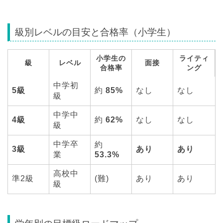
級別レベルの目安と合格率（小学生）
小学生の
ライティ
級
レベル
面接
合格率
ング
中学初
5級
約
85%
なし
なし
級
中学中
4級
約
62%
なし
なし
級
中学卒
約
3級
あり
あり
業
53.3%
高校中
準2級
(難)
あり
あり
級