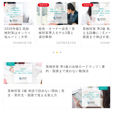
対策
英検対策
英検対策
長・オーナー必見！英
英検対策 準2級 単語を使
【最新2026年版】
対策導入モデル3選と
える語彙に｜Eメール・
生の英検対策はオン
功事例
面接まで伸ばす覚え...
ンが最短ルート｜大学.
2025年9月25日
2026年5月20日
2026年5
英検対策 準1級の合格ロードマップ｜要
約・面接まで迷わない勉強法
英検対策 2級 単語で読めない理由｜長
文・英作文・面接で使える覚え方