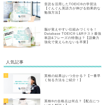
音読を活用したTOEIC®の学習法
【ぐんぐん英語力が伸びる効果的な
勉強方法】
脳が覚えやすい仕組みづくりを！
Database TOEIC® L&Rテスト最強
単語&フレーズの特徴は？【語彙力
強化で覚えられないを卒業】
人気記事
1
英検の結果はいつ分かる？【一番早
く知る方法をご紹介！】
2
英検®の合格点は何点？【配点につ