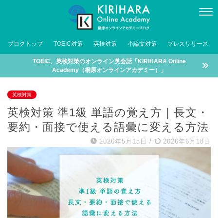
ブログトップ
TOEIC対策
英検対策
小論文対策
プレスリリース
TOEIC、英検対策のオンライン英会話「KIRIHARA Online
Academy（桐原オンラインアカデミー）」
英検対策
英検対策 準1級 単語の覚え方｜長文・
要約・面接で使える語彙に変える方法
2026年5月18日
/
2026年6月18日