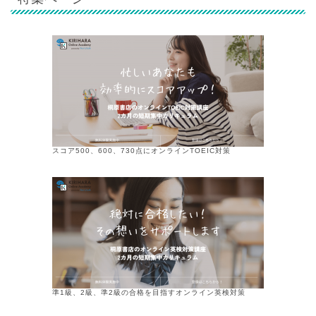
スコア500、600、730点にオンラインTOEIC対策
準1級、2級、準2級の合格を目指すオンライン英検対策