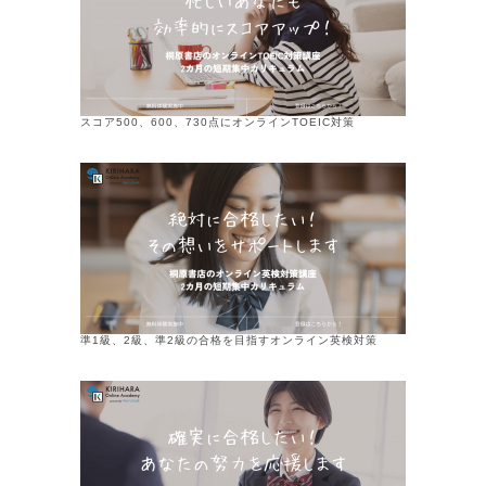
スコア500、600、730点にオンラインTOEIC対策
準1級、2級、準2級の合格を目指すオンライン英検対策