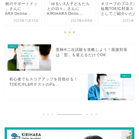
不登校のサポートドッ
「ゆるい3人子どもたち
オリーブのブログさ
コム」さんに
との日々」さんに
短期TOEIC対策スク
IHARA Online...
KIRIHARA Onlin...
としてご紹介いただ..
2023年11月24日
2023年6月8日
2022年1
英検®二次試験を攻略しよう！面接対策
は「型」を覚えるだけでOK
初心者でもスコアアップを目指せる！
TOEIC®L&RテストのPa...