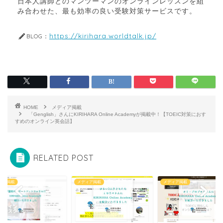
日本人講師とのマンツーマンのオンラインレッスンを組
み合わせた、最も効率の良い受験対策サービスです。
https://kirihara.worldtalk.jp/
BLOG：
HOME
メディア掲載
「Genglish」さんにKIRIHARA Online Academyが掲載中！【TOEIC対策におす
すめのオンライン英会話】
RELATED POST
ィア掲載
メディア掲載
メディア掲載