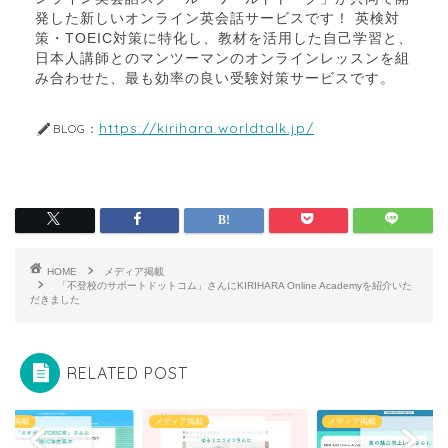
発した新しいオンライン英会話サービスです！ 英検対
策・TOEIC対策に特化し、教材を活用した自己学習と、
日本人講師とのマンツーマンのオンラインレッスンを組
み合わせた、最も効率の良い受験対策サービスです。
https://kirihara.worldtalk.jp/
BLOG：
HOME
メディア掲載
「不登校のサポートドットコム」さんにKIRIHARA Online Academyを紹介いた
だきました
RELATED POST
ィア掲載
メディア掲載
メディア掲載