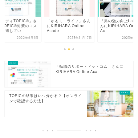
スタディTOEIC®」さ
「ゆるミニライフ」さん
「男の魅力向上Lab.
にTOEIC®対策のコス
にKIRIHARA Online
んにKIRIHARA Onli
に適してい...
Acade...
Ac...
2022年6月1日
2023年11月17日
2023年6
「転職のサポートドットコム」さんに
KIRIHARA Online Aca...
TOEICの結果はいつ分かる？【オンライ
ンで確認する方法】