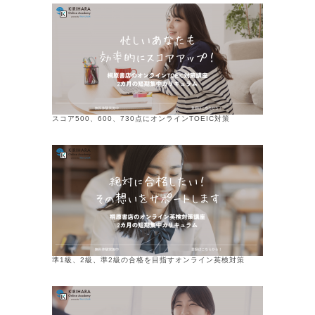
スコア500、600、730点にオンラインTOEIC対策
準1級、2級、準2級の合格を目指すオンライン英検対策