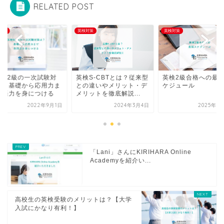
RELATED POST
対策
英検対策
英検対策
検S-CBTとは？従来型
英検2級合格への最短ス
英検®2級の一次試験
の違いやメリット・デ
ケジュール
策は？基礎から応用
ットを徹底解説...
で英語力を身につけ
2024年3月4日
2025年9月17日
2022年9
「Lani」さんにKIRIHARA Online
Academyを紹介い...
高校生の英検受験のメリットは？【大学
入試にかなり有利！】