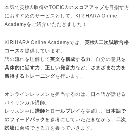
本気で英検®取得やTOEIC®の
スコアアップ
を目指す方
におすすめのサービスとして、KIRIHARA Online
Academyをご紹介いただきました！
KIRIHARA Online Academyでは、
英検®二次試験合格
コース
を提供しています。
話の流れを理解して
英文を構成する力
、自分の意見を
具体的に話す力
、
正しい発音力
など、
さまざまな力を
習得するトレーニング
を行います。
オンラインレッスンを担当するのは、日本語が話せる
バイリンガル講師。
レッスン中に
講師とロールプレイ
を実施し、
日本語で
のフィードバック
を参考にしていただきながら、
二次
試験
に合格できる力を養っていきます。