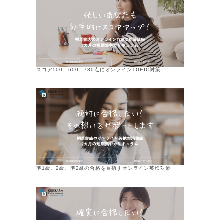
スコア500、600、730点にオンラインTOEIC対策
準1級、2級、準2級の合格を目指すオンライン英検対策