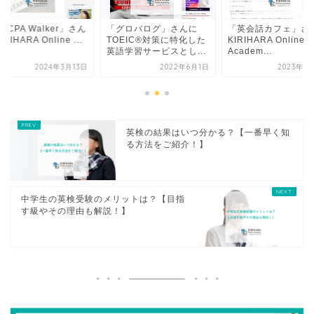
SCPA Walker」さん
「グロバログ」さんに
「英会話カフェ」さ
RIHARA Online ...
TOEIC®対策に特化した
KIRIHARA Online
英語学習サービスとし...
Academ...
2024年3月13日
2022年6月1日
2023年1
英検の結果はいつ分かる？【一番早く知
る方法をご紹介！】
中学生の英検受験のメリットは？【目指
す級やその理由も解説！】