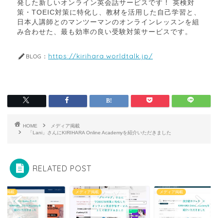
発した新しいオンライン英会話サービスです！ 英検対
策・TOEIC対策に特化し、教材を活用した自己学習と、
日本人講師とのマンツーマンのオンラインレッスンを組
み合わせた、最も効率の良い受験対策サービスです。
https://kirihara.worldtalk.jp/
BLOG：
HOME
メディア掲載
「Lani」さんにKIRIHARA Online Academyを紹介いただきました
RELATED POST
ィア掲載
メディア掲載
メディア掲載