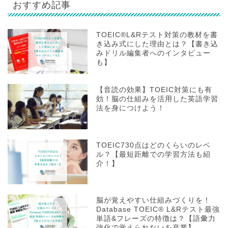
おすすめ記事
TOEIC®L&Rテスト対策の教材を書
き込み式にした理由とは？【書き込
みドリル編集者へのインタビュー
も】
【音読の効果】TOEIC対策にも有
効！脳の仕組みを活用した英語学習
法を身につけよう！
TOEIC730点はどのくらいのレベ
ル？【最短距離での学習方法も紹
介！】
脳が覚えやすい仕組みづくりを！
Database TOEIC® L&Rテスト最強
単語&フレーズの特徴は？【語彙力
強化で覚えられないを卒業】