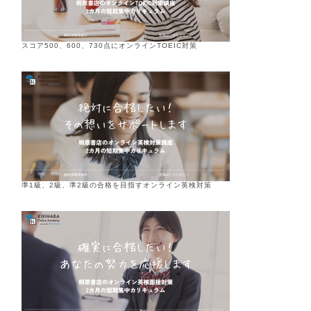
スコア500、600、730点にオンラインTOEIC対策
準1級、2級、準2級の合格を目指すオンライン英検対策