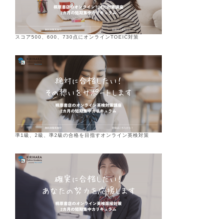
スコア500、600、730点にオンラインTOEIC対策
準1級、2級、準2級の合格を目指すオンライン英検対策