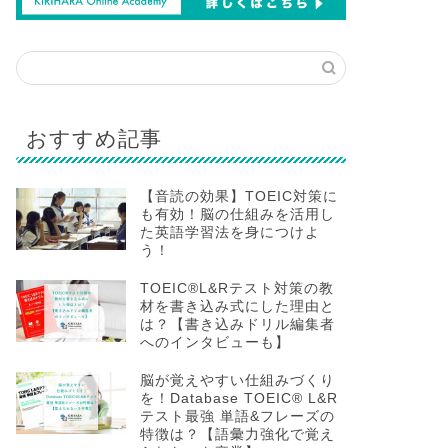
おすすめ記事
【音読の効果】TOEIC対策に
も有効！脳の仕組みを活用し
た英語学習法を身につけよ
う！
TOEIC®L&Rテスト対策の教
材を書き込み式にした理由と
は？【書き込みドリル編集者
へのインタビューも】
脳が覚えやすい仕組みづくり
を！Database TOEIC® L&R
テスト最強 単語&フレーズの
特徴は？【語彙力強化で覚え