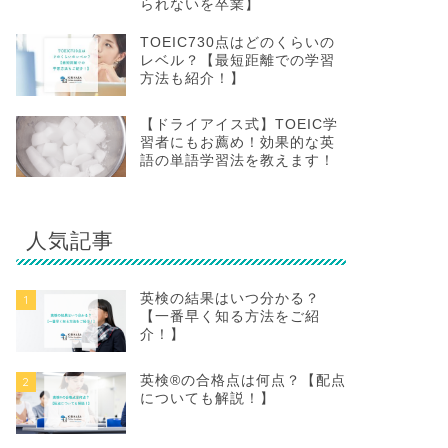
られないを卒業】
TOEIC730点はどのくらいの
レベル？【最短距離での学習
方法も紹介！】
【ドライアイス式】TOEIC学
習者にもお薦め！効果的な英
語の単語学習法を教えます！
人気記事
英検の結果はいつ分かる？
1
【一番早く知る方法をご紹
介！】
英検®の合格点は何点？【配点
2
についても解説！】