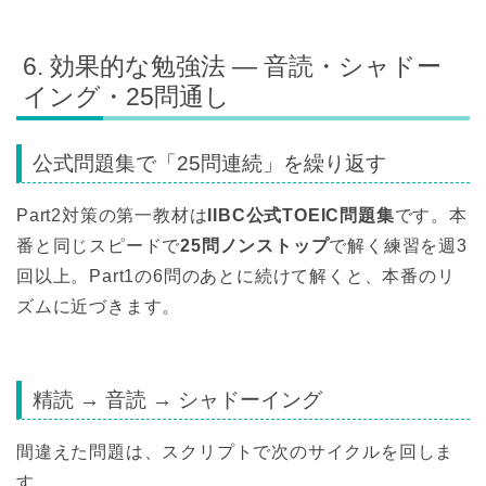
6. 効果的な勉強法 — 音読・シャドー
イング・25問通し
公式問題集で「25問連続」を繰り返す
Part2対策の第一教材は
IIBC公式TOEIC問題集
です。本
番と同じスピードで
25問ノンストップ
で解く練習を週3
回以上。Part1の6問のあとに続けて解くと、本番のリ
ズムに近づきます。
精読 → 音読 → シャドーイング
間違えた問題は、スクリプトで次のサイクルを回しま
す。