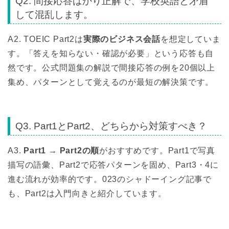
Q2. 間接応答ばかり正解で、学校英語と矛盾
して混乱します。
A2. TOEIC Part2は
実際のビジネス会話
を想定していま
す。「答えを知らない・確認が必要」という応答も自
然です。公式問題集の解説で間接応答の例を20個以上
集め、パターンとして覚えるのが最短の解決策です。
Q3. Part1とPart2、どちらから対策すべき？
A3.
Part1 → Part2の順
がおすすめです。Part1で写真
描写の語彙、Part2で応答パターンを固め、Part3・4に
進む流れが効率的です。023のシャドーイング記事で
も、Part2は入門向きと紹介しています。