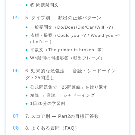
⑤ 間接疑問文
5. タイプ別 — 頻出の正解パターン
一般疑問文（Do/Does/Did/Can/Will ~?）
依頼・提案（Could you ~? / Would you ~?
/ Let’s ~.）
平叙文（The printer is broken. 等）
Wh疑問の間接応答（頻出フレーズ）
6. 効果的な勉強法 — 音読・シャドーイン
グ・25問通し
公式問題集で「25問連続」を繰り返す
精読 → 音読 → シャドーイング
1日20分の学習例
7. スコア別 — Part2の目標正答数
8. よくある質問（FAQ）