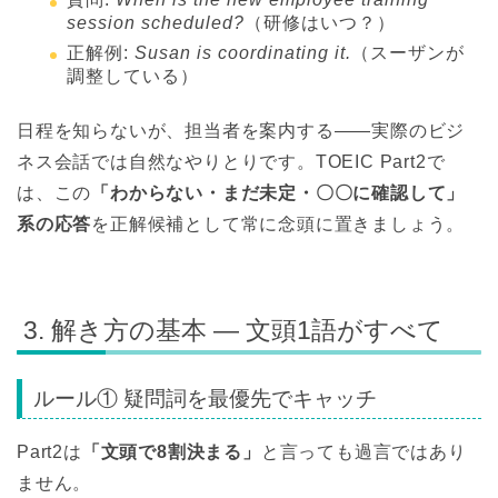
session scheduled?
（研修はいつ？）
正解例:
Susan is coordinating it.
（スーザンが
調整している）
日程を知らないが、担当者を案内する——実際のビジ
ネス会話では自然なやりとりです。TOEIC Part2で
は、この
「わからない・まだ未定・〇〇に確認して」
系の応答
を正解候補として常に念頭に置きましょう。
3. 解き方の基本 — 文頭1語がすべて
ルール① 疑問詞を最優先でキャッチ
Part2は
「文頭で8割決まる」
と言っても過言ではあり
ません。