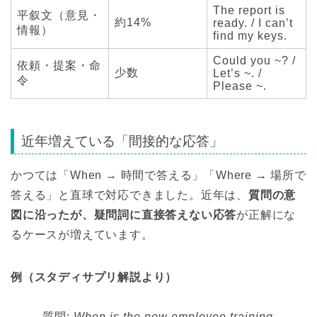
The report is
平叙文（意見・
約14%
ready. / I can’t
情報）
find my keys.
Could you ~? /
依頼・提案・命
少数
Let’s ~. /
令
Please ~.
近年増えている「間接的な応答」
かつては「When → 時間で答える」「Where → 場所で
答える」と直球で対応できました。近年は、
質問の意
図に沿ったが、疑問詞に直接答えない応答
が正解にな
るケースが増えています。
例（スタディサプリ解説より）
質問:
When is the new employee training