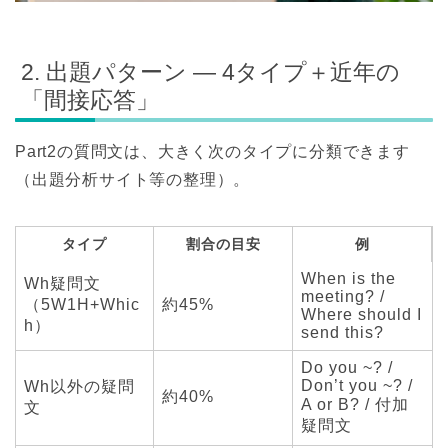
2. 出題パターン — 4タイプ＋近年の
「間接応答」
Part2の質問文は、大きく次のタイプに分類できます
（出題分析サイト等の整理）。
タイプ
割合の目安
例
When is the
Wh疑問文
meeting? /
（5W1H+Whic
約45%
Where should I
h）
send this?
Do you ~? /
Don’t you ~? /
Wh以外の疑問
約40%
A or B? / 付加
文
疑問文