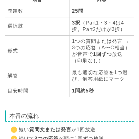
項目
内容
問題数
25問
3択
（Part1・3・4は4
選択肢
択。Part2だけが3択）
1つの質問または発言 →
3つの応答（A〜C相当）
形式
が音声で
1回ずつ
放送
（印刷なし）
最も適切な応答を1つ選
解答
び、解答用紙にマーク
目安時間
1問約5秒
本番の流れ
短い
質問文または発言
が1回放送
続けて
3つの応答
が順に1回ずつ放送