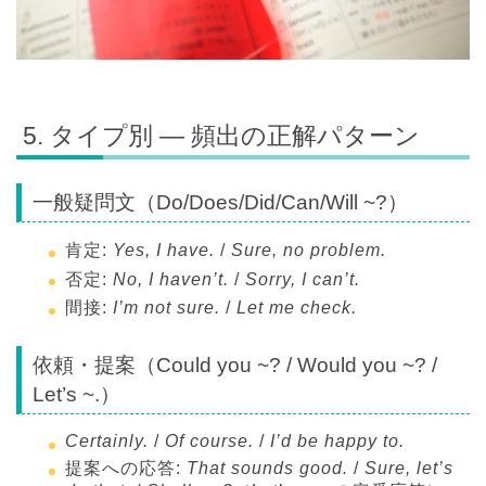
5. タイプ別 — 頻出の正解パターン
一般疑問文（Do/Does/Did/Can/Will ~?）
肯定:
Yes, I have.
/
Sure, no problem.
否定:
No, I haven’t.
/
Sorry, I can’t.
間接:
I’m not sure.
/
Let me check.
依頼・提案（Could you ~? / Would you ~? /
Let’s ~.）
Certainly.
/
Of course.
/
I’d be happy to.
提案への応答:
That sounds good.
/
Sure, let’s