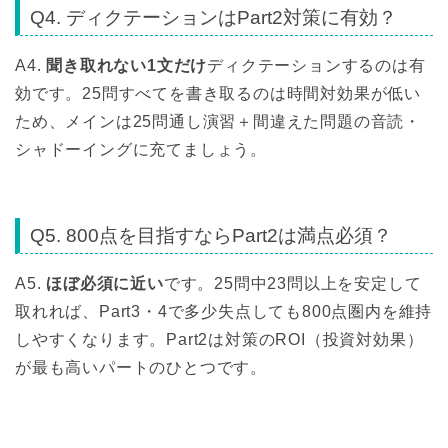
Q4. ディクテーションはPart2対策に有効？
A4.
聞き取れない1文だけ
ディクテーションするのは有
効です。25問すべてを書き取るのは時間対効果が低い
ため、メインは25問通し演習＋間違えた問題の音読・
シャドーイングに充てましょう。
Q5. 800点を目指すならPart2は満点必須？
A5.
ほぼ必須に近い
です。25問中23問以上を安定して
取れれば、Part3・4で多少失点しても800点圏内を維持
しやすくなります。Part2は対策のROI（投資対効果）
が最も高いパートのひとつです。