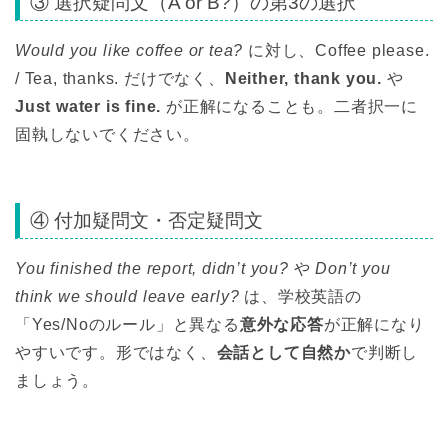
③ 選択疑問文（A or B?）の第3の選択
Would you like coffee or tea?
に対し、Coffee please.
/ Tea, thanks. だけでなく、
Neither, thank you.
や
Just water is fine.
が正解になることも。二者択一に
固執しないでください。
④ 付加疑問文・否定疑問文
You finished the report, didn’t you?
や
Don’t you
think we should leave early?
は、学校英語の
「Yes/Noのルール」と異なる
意外な応答
が正解になり
やすいです。形ではなく、
会話として自然か
で判断し
ましょう。