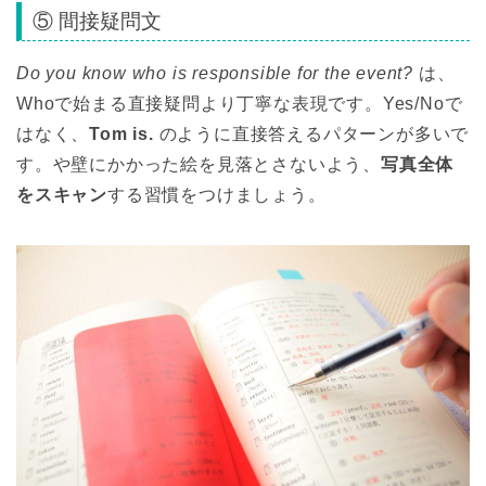
⑤ 間接疑問文
Do you know who is responsible for the event?
は、
Whoで始まる直接疑問より丁寧な表現です。Yes/Noで
はなく、
Tom is.
のように直接答えるパターンが多いで
す。や壁にかかった絵を見落とさないよう、
写真全体
をスキャン
する習慣をつけましょう。