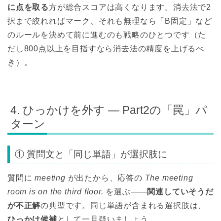
に点を取る
方が総合スコアは高くなります。消去法で2
択まで絞れればマーク、それも無理なら「B固定」など
のルールを決めて前に進むのも戦略のひとつです（た
だし800点以上を目指すなら消去法の精度を上げるべ
き）。
4. ひっかけを外す — Part2の「罠」パ
ターン
① 質問文と「同じ単語」が選択肢に
質問に
meeting
が出たから、応答の
The meeting
room is on the third floor.
を選ぶ——
関連していそうだ
が不正解
の典型です。同じ単語が含まれる選択肢は、
ひっかけ候補
として一旦疑いましょう。