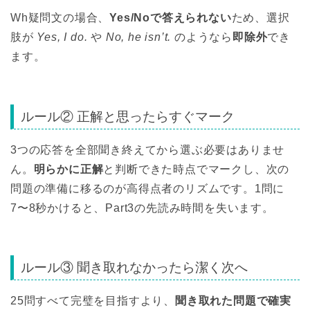
Wh疑問文の場合、
Yes/Noで答えられない
ため、選択
肢が
Yes, I do.
や
No, he isn’t.
のようなら
即除外
でき
ます。
ルール② 正解と思ったらすぐマーク
3つの応答を全部聞き終えてから選ぶ必要はありませ
ん。
明らかに正解
と判断できた時点でマークし、次の
問題の準備に移るのが高得点者のリズムです。1問に
7〜8秒かけると、Part3の先読み時間を失います。
ルール③ 聞き取れなかったら潔く次へ
25問すべて完璧を目指すより、
聞き取れた問題で確実