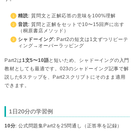
精読
: 質問文と正解応答の意味を100%理解
音読
: 質問と正解をセットで10〜15回声に出す
（桐原書店メソッド）
シャドーイング
: Part2の短文は1文ずつリピーテ
ィング→オーバーラッピング
Part2は
1文5〜10語
と短いため、シャドーイングの入門
教材としても最適です。023のシャドーイング記事で解
説した6ステップを、Part2スクリプトにそのまま適用
できます。
1日20分の学習例
10分
: 公式問題集Part2を25問通し（正答率を記録）