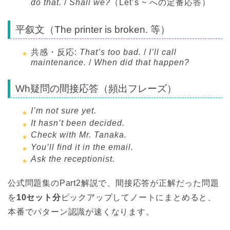
do that.
/
Shall we?
（Let’s ~ への定番応答）
平叙文（The printer is broken. 等）
共感・反応:
That’s too bad.
/
I’ll call
maintenance.
/
When did that happen?
Wh疑問の間接応答（頻出フレーズ）
I’m not sure yet.
It hasn’t been decided.
Check with Mr. Tanaka.
You’ll find it in the email.
Ask the receptionist.
公式問題集のPart2解説で、間接応答が正解だった問題
を
10セット分
ピックアップしてノートにまとめると、
本番でパターン認識が速くなります。