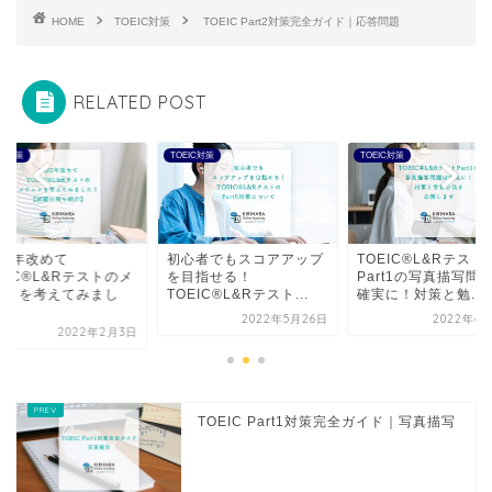
HOME
TOEIC対策
TOEIC Part2対策完全ガイド｜応答問題
RELATED POST
IC対策
TOEIC対策
TOEIC対策
22年改めて
初心者でもスコアアップ
TOEIC®L&Rテスト
EIC®L&Rテストのメ
を目指せる！
Part1の写真描写問
ットを考えてみまし
TOEIC®L&Rテスト...
確実に！対策と勉...
.
2022年5月26日
2022年4月
2022年2月3日
TOEIC Part1対策完全ガイド｜写真描写