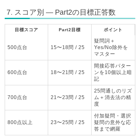
7. スコア別 — Part2の目標正答数
目標スコア
Part2目標
ポイント
疑問詞＋
500点台
15〜18問 / 25
Yes/No除外を
マスター
間接応答パター
600点台
18〜21問 / 25
ンを10個以上暗
記
25問通しのリズ
700点台
21〜23問 / 25
ム＋消去法の精
度
付加疑問・選択
800点以上
23〜25問 / 25
疑問の意外な応
答まで網羅